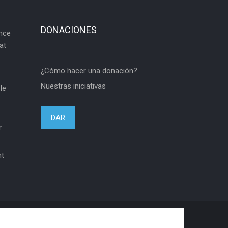
DONACIONES
ance
at
¿Cómo hacer una donación?
Nuestras iniciativas
le
DAR
r
nt