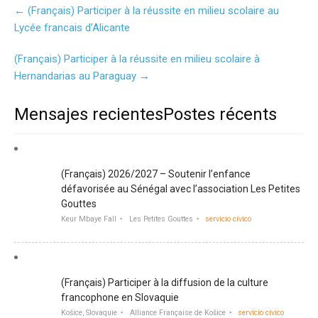
Post
←
(Français) Participer à la réussite en milieu scolaire au
navigation
Lycée francais d’Alicante
(Français) Participer à la réussite en milieu scolaire à
Hernandarias au Paraguay
→
Mensajes recientesPostes récents
(Français) 2026/2027 – Soutenir l’enfance
défavorisée au Sénégal avec l’association Les Petites
Gouttes
Keur Mbaye Fall
Les Petites Gouttes
servicio cívico
(Français) Participer à la diffusion de la culture
francophone en Slovaquie
Košice, Slovaquie
Alliance Française de Košice
servicio cívico