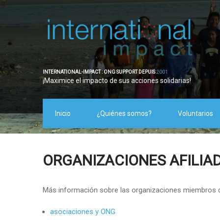
INTERNATIONAL-IMPACT : ONG SUPPORT DEPUIS
2001
¡Maximice el impacto de sus acciones solidarias!
Inicio
¿Quiénes somos?
Voluntarios
ORGANIZACIONES AFILIA
Más información sobre las organizaciones miembros d
asociaciones y ONG