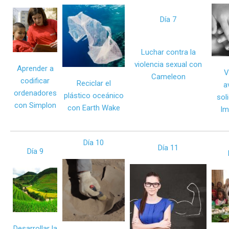
Día 7
Luchar contra la
violencia sexual con
Aprender a
V
Cameleon
codificar
Reciclar el
a
ordenadores
plástico oceánico
sol
con Simplon
con Earth Wake
Im
Día 10
Día 11
Día 9
Desarrollar la