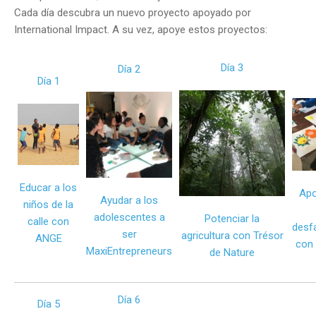
Cada día descubra un nuevo proyecto apoyado por
International Impact. A su vez, apoye estos proyectos:
Día 3
Día 2
Día 1
Educar a los
Apo
Ayudar a los
niños de la
adolescentes a
Potenciar la
calle con
desf
ser
agricultura con Trésor
ANGE
con
MaxiEntrepreneurs
de Nature
Día 6
Día 5