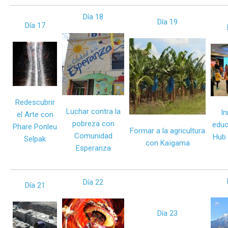
Día 18
Día 19
Día 17
Redescubrir
Luchar contra la
In
el Arte con
pobreza con
educ
Phare Ponleu
Formar a la agricultura
Comunidad
Hub 
Selpak
con Kaïgama
Esperanza
Día 22
Día 21
Día 23