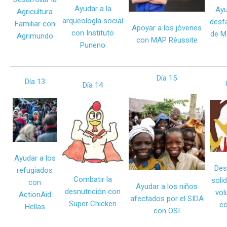
Ayudar a la
Ayu
Agricultura
arqueología social
desf
Familiar con
Apoyar a los jóvenes
con Instituto
de M
Agrimundo
con MAP Réussite
Puneno
Día 15
Día 13
Día 14
Ayudar a los
Desa
refugiados
Combatir la
solid
con
Ayudar a los niños
desnutrición con
vol
ActionAid
afectados por el SIDA
Super Chicken
c
Hellas
con OSI