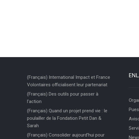
ENL
(Français) International Impact et France
Volontaires officialisent leur partenariat
(Français) Des outils pour passer à
Orga
l’action
Pues
(Français) Quand un projet prend vie : le
poulailler de la Fondation Petit Dan &
Aviso
Sarah
Servi
(Français) Consolider aujourd’hui pour
News