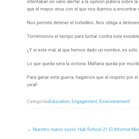
intentaban en vano alertar a la opinión pública sobre
que el mayor virus con el que nos íbamos a encontrar er
Nos permite detener el torbellino. Nos obliga a detene
Tomémonos el tiempo para luchar contra este invisible 
¿Y si este mal, al que hemos dado un nombre, es sólo l
Lo que queda será la victoria. Mañana queda por escribi
Para ganar esta guerra, hagamos que el respeto por e
¡viral!
Categorías
Education
,
Engagement
,
Environnement
Post
←
Nuestro nuevo socio: Hub School 21
El Informe Mor
navigation