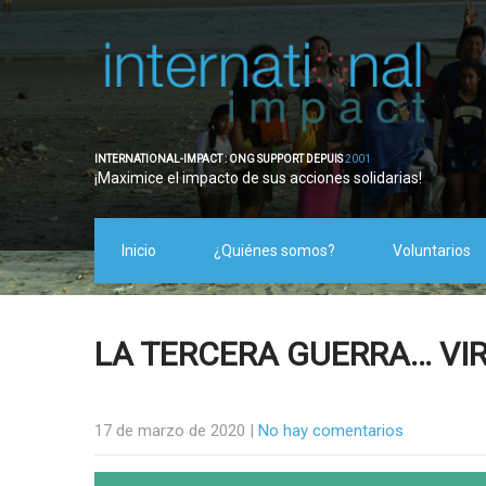
INTERNATIONAL-IMPACT : ONG SUPPORT DEPUIS
2001
¡Maximice el impacto de sus acciones solidarias!
Inicio
¿Quiénes somos?
Voluntarios
LA TERCERA GUERRA… VIR
17 de marzo de 2020
|
No hay comentarios