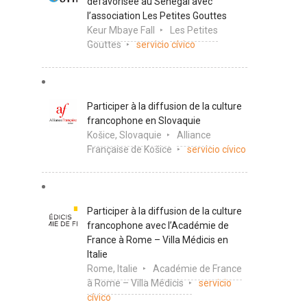
défavorisée au Sénégal avec
l’association Les Petites Gouttes
Keur Mbaye Fall
Les Petites
Gouttes
servicio cívico
Participer à la diffusion de la culture
francophone en Slovaquie
Košice, Slovaquie
Alliance
Française de Košice
servicio cívico
Participer à la diffusion de la culture
francophone avec l’Académie de
France à Rome – Villa Médicis en
Italie
Rome, Italie
Académie de France
à Rome – Villa Médicis
servicio
cívico