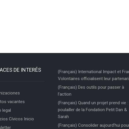
ACES DE INTERÉS
(Français) International Impact et Fr
Volontaires officialisent leur partenari
(Français) Des outils pour passer à
nizaciones
l’action
tos vacantes
(Français) Quand un projet prend vie : 
poulailler de la Fondation Petit Dan &
 legal
Sarah
cios Cívicos Inicio
(Français) Consolider aujourd’hui pou
letter