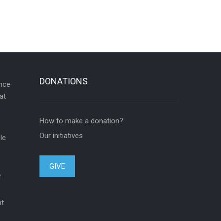
DONATIONS
ance
at
How to make a donation?
Our initiatives
le
GIVE
r
nt