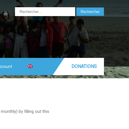
DONATIONS
ccount
nthly) by filling out this