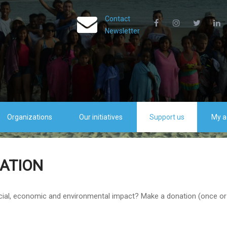
Contact
Newsletter
Organizations
Our initiatives
Support us
My a
ATION
al, economic and environmental impact? Make a donation (once or mo