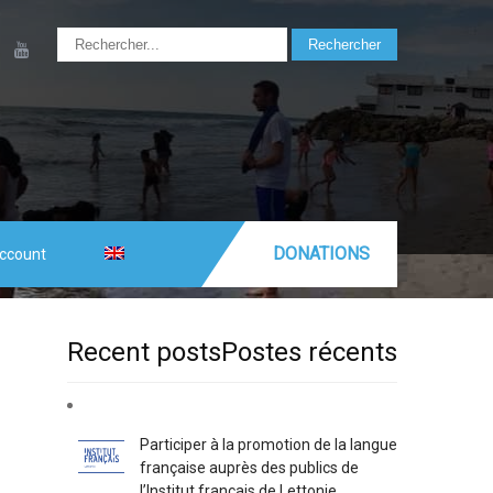
DONATIONS
ccount
Recent postsPostes récents
Participer à la promotion de la langue
française auprès des publics de
l’Institut français de Lettonie