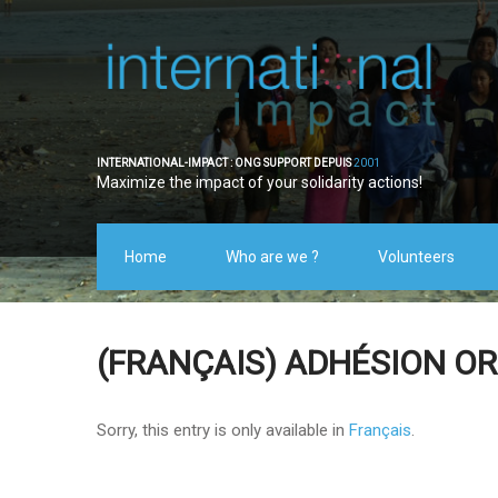
INTERNATIONAL-IMPACT : ONG SUPPORT DEPUIS
2001
Maximize the impact of your solidarity actions!
Home
Who are we ?
Volunteers
(FRANÇAIS) ADHÉSION O
Sorry, this entry is only available in
Français
.