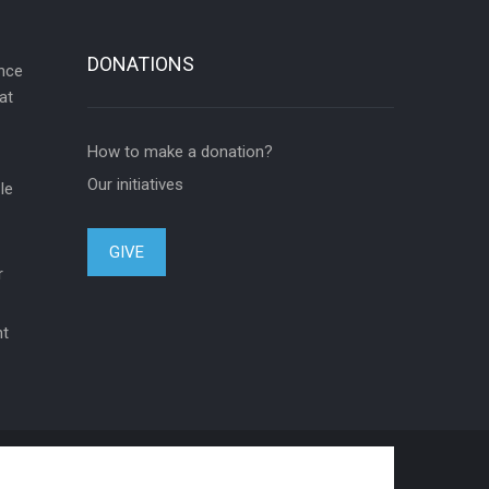
DONATIONS
ance
at
How to make a donation?
Our initiatives
le
GIVE
r
nt