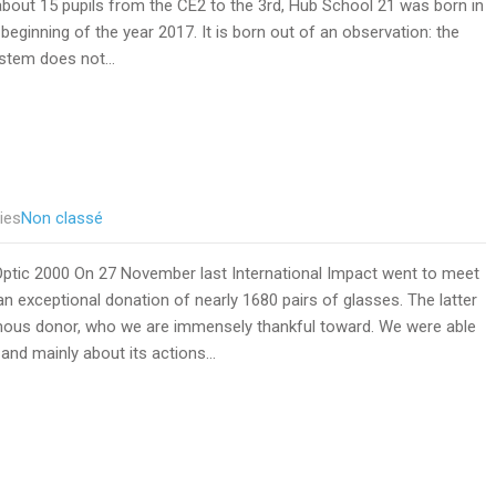
bout 15 pupils from the CE2 to the 3rd, Hub School 21 was born in
beginning of the year 2017. It is born out of an observation: the
ystem does not…
ies
Non classé
ptic 2000 On 27 November last International Impact went to meet
an exceptional donation of nearly 1680 pairs of glasses. The latter
mous donor, who we are immensely thankful toward. We were able
and mainly about its actions…