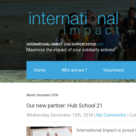
INTERNATIONAL-IMPACT : ONG SUPPORT DEPUIS
2001
Maximize the impact of your solidarity actions!
Home
Who are we ?
Volunteers
Month:
December 2018
Our new partner: Hub School 21
Wednesday December 12th, 2018
|
No Comments
| Ca
International Impact is proud