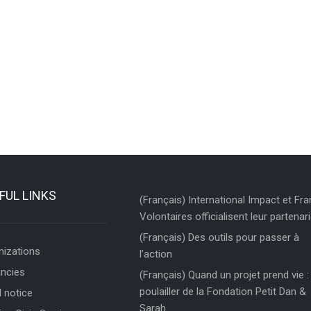
FUL LINKS
(Français) International Impact et Fr
Volontaires officialisent leur partenari
(Français) Des outils pour passer à
nizations
l’action
ncies
(Français) Quand un projet prend vie : 
poulailler de la Fondation Petit Dan &
 notice
Sarah