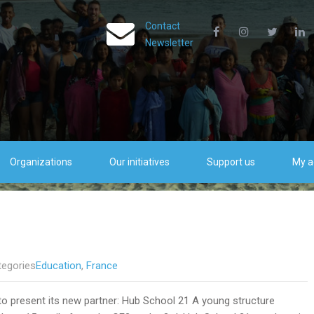
Contact
Newsletter
Organizations
Our initiatives
Support us
My a
tegories
Education
,
France
 to present its new partner: Hub School 21 A young structure