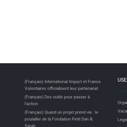
USE
(Français) International Impact et France
Volontaires officialisent leur partenariat
(Français) Des outils pour passer à
Orga
l’action
Vaca
(Français) Quand un projet prend vie : le
poulailler de la Fondation Petit Dan &
Legal
Sarah