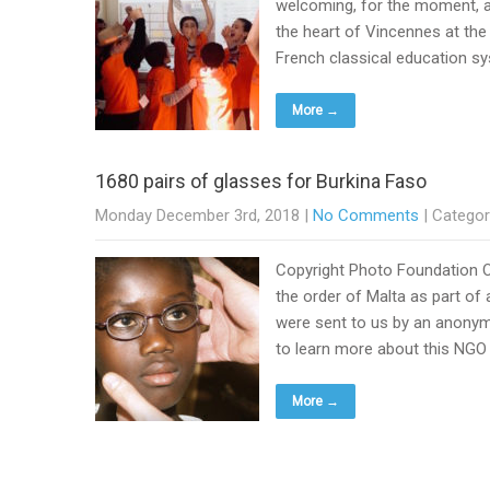
welcoming, for the moment, a
the heart of Vincennes at the 
French classical education s
More →
1680 pairs of glasses for Burkina Faso
Monday December 3rd, 2018
|
No Comments
| Categor
Copyright Photo Foundation O
the order of Malta as part of 
were sent to us by an anony
to learn more about this NGO 
More →