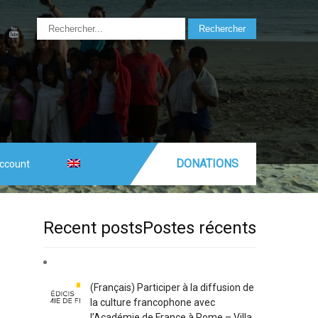
DONATIONS
ccount
Recent postsPostes récents
(Français) Participer à la diffusion de
la culture francophone avec
l’Académie de France à Rome – Villa